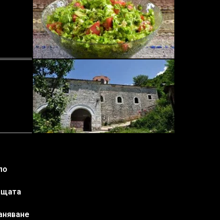
ло
ъщата
аняване