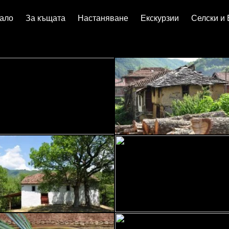
ало
За къщата
Настаняване
Екскурзии
Селски и 