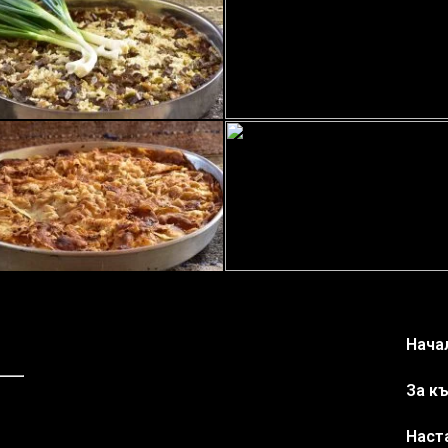
Нача
За к
Наст