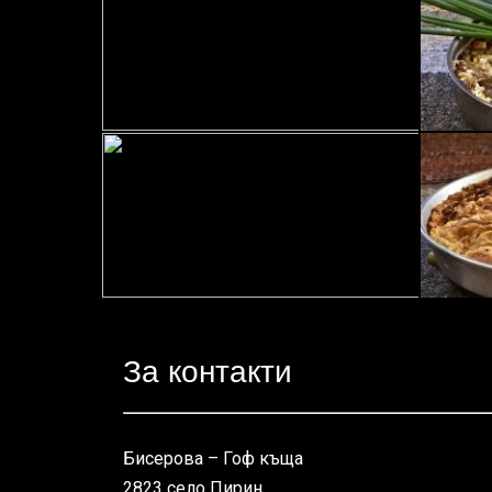
За контакти
Бисерова – Гоф къща
2823 село Пирин