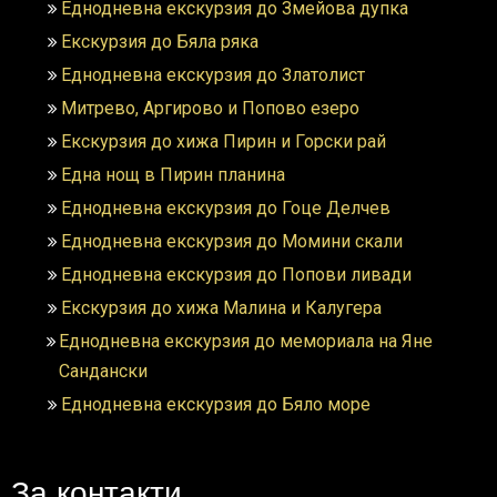
Еднодневна екскурзия до Змейова дупка
Екскурзия до Бяла ряка
Еднодневна екскурзия до Златолист
Митрево, Аргирово и Попово езеро
Екскурзия до хижа Пирин и Горски рай
Една нощ в Пирин планина
Еднодневна екскурзия до Гоце Делчев
Еднодневна екскурзия до Момини скали
Еднодневна екскурзия до Попови ливади
Екскурзия до хижа Малина и Калугера
Еднодневна екскурзия до мемориала на Яне
Сандански
Еднодневна екскурзия до Бяло море
За контакти