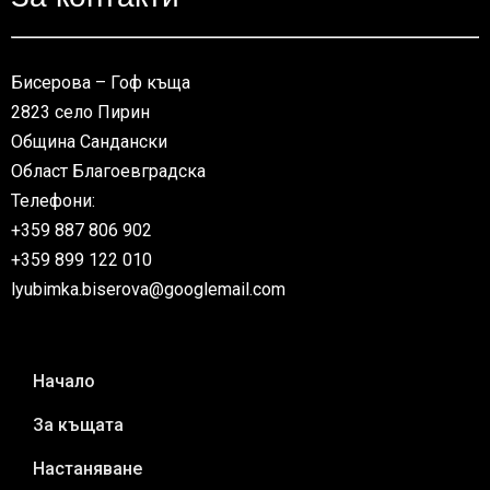
Бисерова – Гоф къща
2823 село Пирин
Община Сандански
Област Благоевградска
Телефони:
+359 887 806 902
+359 899 122 010
lyubimka.biserova@googlemail.com
Начало
За къщата
Настаняване