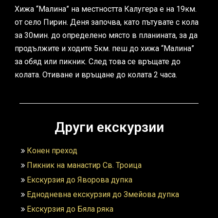
Хижа “Малина” на местността Калугера е на 19км.
от село Пирин. Деня започва, като пътувате с кола
за 30мин. до определено място в планината, за да
продължите и ходите 5км. пеш до хижа “Малина”
за обяд или пикник. След това се връщате до
колата. Отиване и връщане до колата 2 часа.
Други екскурзии
Конен преход
Пикник на манастир Св. Троица
Екскурзия до Яворова дупка
Еднодневна екскурзия до Змейова дупка
Екскурзия до Бяла ряка