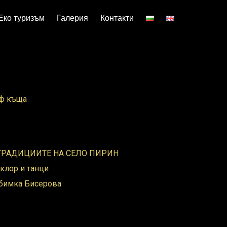
Еко туризъм
Галерия
Контакти
оф къща
 ТРАДИЦИИТЕ НА СЕЛО ПИРИН
клор и танци
бимка Бисерова​