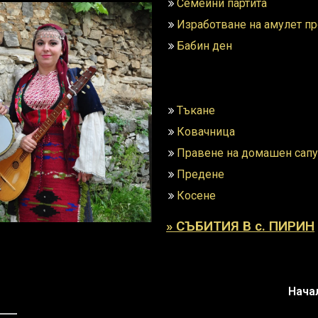
Семейни партита​
Изработване на амулет пр
Бабин ден
Тъкане
Ковачница
Правене на домашен сап
Предене
Косене
» СЪБИТИЯ В с. ПИРИН
Нача