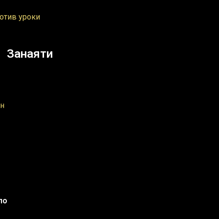
отив уроки
Занаяти
ун
ло