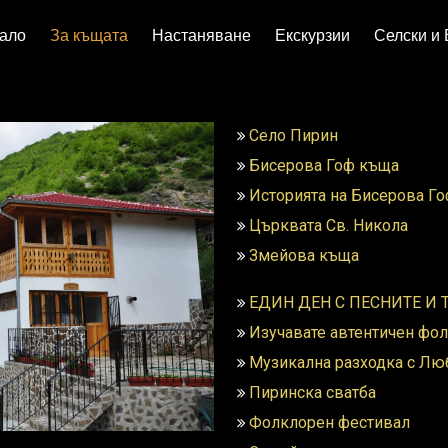
ало
За къщата
Настаняване
Екскурзии
Селски и 
Село Пирин
Бисерова Гоф къща
Историята на Бисерова Г
Църквата Св. Никола
Змейова къща
ЕДИН ДЕН С ПЕСНИТЕ И
Изучавате автентичен фол
Музикална разходка с Лю
Пиринска сватба
Фолклорен фестивал